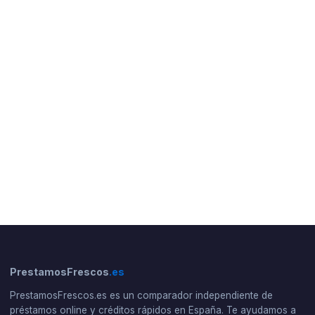
PrestamosFrescos
.es
PrestamosFrescos.es es un comparador independiente de
préstamos online y créditos rápidos en España. Te ayudamos a