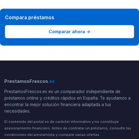
Compara préstamos
Comparar ahora →
PrestamosFrescos
.es
PrestamosFrescos.es es un comparador independiente de
préstamos online y créditos rápidos en España. Te ayudamos a
encontrar la mejor solución financiera adaptada a tus
necesidades.
El contenido del portal es de carácter informativo y no constituye
asesoramiento financiero. Antes de contratar un préstamo, consulte las
condiciones del prestamista y compare varias ofertas.