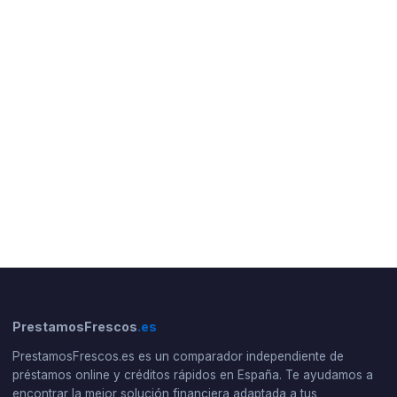
PrestamosFrescos
.es
PrestamosFrescos.es es un comparador independiente de
préstamos online y créditos rápidos en España. Te ayudamos a
encontrar la mejor solución financiera adaptada a tus