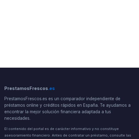
PrestamosFrescos
.es
PrestamosFrescos.es es un comparador independiente de
préstamos online y créditos rápidos en España. Te ayudamos a
encontrar la mejor solución financiera adaptada a tus
necesidades.
El contenido del portal es de carácter informativo y no constituye
asesoramiento financiero. Antes de contratar un préstamo, consulte las