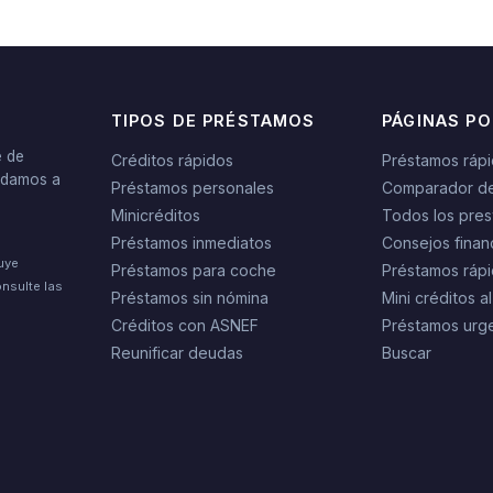
TIPOS DE PRÉSTAMOS
PÁGINAS P
e de
Créditos rápidos
Préstamos ráp
yudamos a
Préstamos personales
Comparador d
Minicréditos
Todos los pres
Préstamos inmediatos
Consejos finan
tuye
Préstamos para coche
Préstamos rápi
nsulte las
Préstamos sin nómina
Mini créditos al
Créditos con ASNEF
Préstamos urg
Reunificar deudas
Buscar