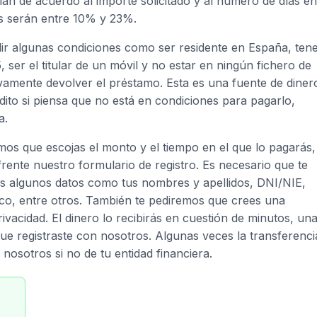
rían de acuerdo al importe solicitado y al número de días en
es serán entre 10% y 23%.
r algunas condiciones como ser residente en España, ten
ser el titular de un móvil y no estar en ningún fichero de
vamente devolver el préstamo. Esta es una fuente de diner
dito si piensa que no está en condiciones para pagarlo,
a.
emos que escojas el monto y el tiempo en el que lo pagarás,
frente nuestro formulario de registro. Es necesario que te
mos algunos datos como tus nombres y apellidos, DNI/NIE,
ico, entre otros. También te pediremos que crees una
ivacidad. El dinero lo recibirás en cuestión de minutos, un
ue registraste con nosotros. Algunas veces la transferenci
sotros si no de tu entidad financiera.