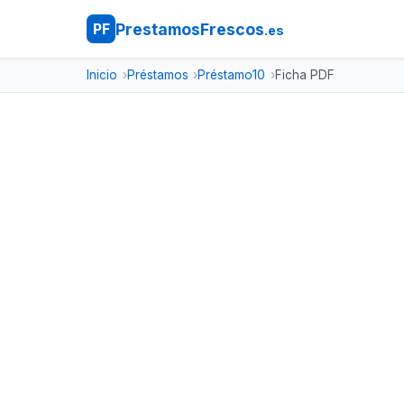
PrestamosFrescos
PF
.es
Inicio
Préstamos
Préstamo10
Ficha PDF