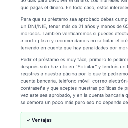
30 días para devolver el dinero. Los intereses va
que pagas el dinero. En todo caso, estos interes
Para que tu préstamo sea aprobado debes cumpli
un DNI/NIE, tener más de 21 años y menos de 65, 
morosos. También verificaremos si puedes efecti
a corto plazo y recomendamos no solicitar el cré
teniendo en cuenta que hay penalidades por mor
Pedir el préstamo es muy fácil, primero te pedir
después solo haz clic en “Solicitar” y tendrás en 
registres a nuestra página por lo que te pedire
cuenta bancaria, teléfono móvil, correo electrón
contraseña y que aceptes nuestras políticas de pr
vez este sea aprobado, y en la cuenta bancaria q
se demora un poco más pero eso no depende de no
✓ Ventajas