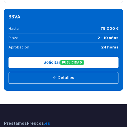
BBVA
Hasta
75.000 €
Plazo
2 - 10 años
Aprobación
24 horas
Solicitar
PUBLICIDAD
← Detalles
PrestamosFrescos
.es