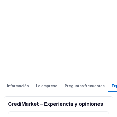
Información
La empresa
Preguntas frecuentes
Ex
CrediMarket – Experiencia y opiniones