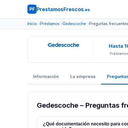
PrestamosFrescos
PF
.es
Inicio
Préstamos
Gedescoche
Preguntas frecuente
Hasta 1
Préstamos
Información
La empresa
Preguntas
Gedescoche – Preguntas f
¿Qué documentación necesito para cons