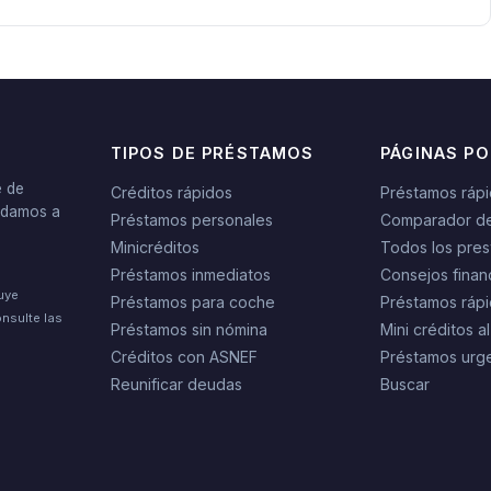
TIPOS DE PRÉSTAMOS
PÁGINAS P
e de
Créditos rápidos
Préstamos ráp
yudamos a
Préstamos personales
Comparador d
Minicréditos
Todos los pres
Préstamos inmediatos
Consejos finan
tuye
Préstamos para coche
Préstamos rápi
nsulte las
Préstamos sin nómina
Mini créditos al
Créditos con ASNEF
Préstamos urg
Reunificar deudas
Buscar