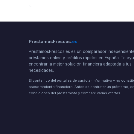
PrestamosFrescos
.es
PrestamosFrescos.es es un comparador independient
préstamos online y créditos rápidos en España. Te a
encontrar la mejor solución financiera adaptada a tus
necesidades.
El contenido del portal es de carácter informativo y no consti
asesoramiento financiero. Antes de contratar un préstamo, co
condiciones del prestamista y compare varias ofertas.