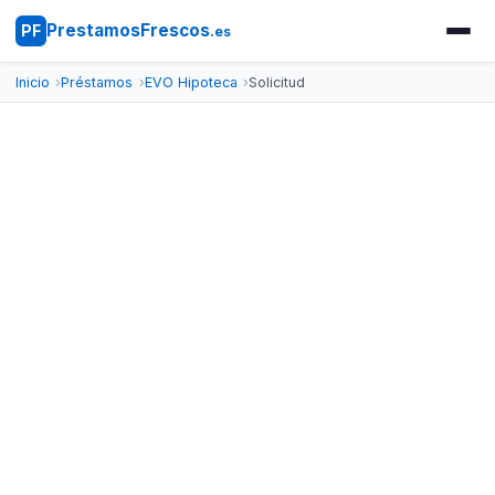
PrestamosFrescos
PF
.es
Inicio
Préstamos
EVO Hipoteca
Solicitud