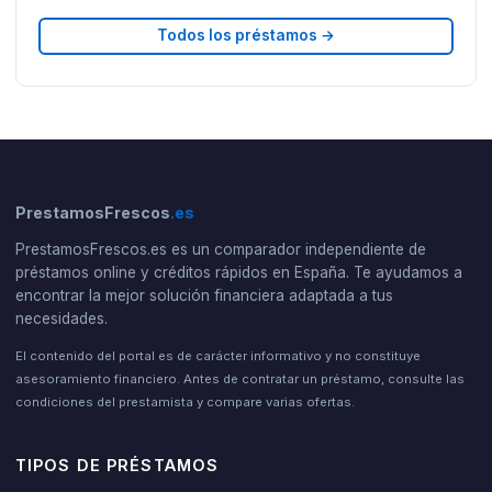
Todos los préstamos →
PrestamosFrescos
.es
PrestamosFrescos.es es un comparador independiente de
préstamos online y créditos rápidos en España. Te ayudamos a
encontrar la mejor solución financiera adaptada a tus
necesidades.
El contenido del portal es de carácter informativo y no constituye
asesoramiento financiero. Antes de contratar un préstamo, consulte las
condiciones del prestamista y compare varias ofertas.
TIPOS DE PRÉSTAMOS