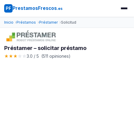
PrestamosFrescos
PF
.es
Inicio
Préstamos
Préstamer
Solicitud
Préstamer – solicitar préstamo
★
★
★
☆
☆
3.0 / 5 (511 opiniones)