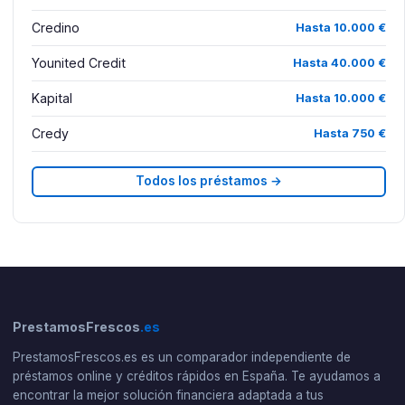
Credino
Hasta 10.000 €
Younited Credit
Hasta 40.000 €
Kapital
Hasta 10.000 €
Credy
Hasta 750 €
Todos los préstamos →
PrestamosFrescos
.es
PrestamosFrescos.es es un comparador independiente de
préstamos online y créditos rápidos en España. Te ayudamos a
encontrar la mejor solución financiera adaptada a tus