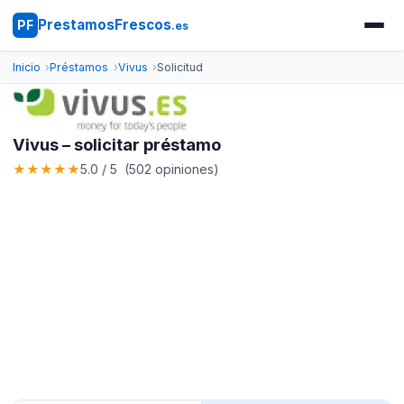
PrestamosFrescos
PF
.es
Inicio
Préstamos
Vivus
Solicitud
Vivus – solicitar préstamo
★
★
★
★
★
5.0 / 5 (502 opiniones)