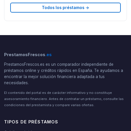
Todos los préstamos →
PrestamosFrescos
.es
PrestamosFrescos.es es un comparador independiente de
préstamos online y créditos rápidos en España. Te ayudamos a
encontrar la mejor solución financiera adaptada a tus
necesidades.
El contenido del portal es de carácter informativo y no constituye
asesoramiento financiero. Antes de contratar un préstamo, consulte las
condiciones del prestamista y compare varias ofertas.
TIPOS DE PRÉSTAMOS