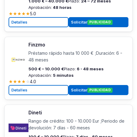
1.000 € – 40.000 €
Plazo:
24 – 72 meses
Aprobación:
48 horas
★
★
★
★
★
5.0
Detalles
Solicitar
PUBLICIDAD
Finzmo
Préstamo rápido hasta 10 000 € ;Duración: 6 -
48 meses
500 € – 10.000 €
Plazo:
6 - 48 meses
Aprobación:
5 minutos
★
★
★
★
☆
4.0
Detalles
Solicitar
PUBLICIDAD
Dineti
Rango de crédito: 100 - 10.000 Eur ;Periodo de
devolución: 7 días - 60 meses
100 € – 10.000 €
Plazo:
7 días - 60 meses