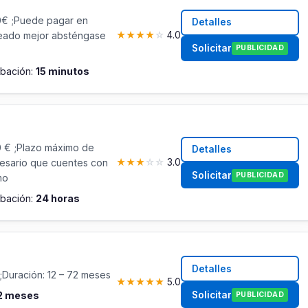
0€ ;Puede pagar en
Detalles
leado mejor absténgase
★
★
★
★
☆
4.0
Solicitar
PUBLICIDAD
bación:
15 minutos
 € ;Plazo máximo de
Detalles
cesario que cuentes con
★
★
★
☆
☆
3.0
Solicitar
PUBLICIDAD
mo
bación:
24 horas
Detalles
;Duración: 12 – 72 meses
★
★
★
★
★
5.0
Solicitar
72 meses
PUBLICIDAD