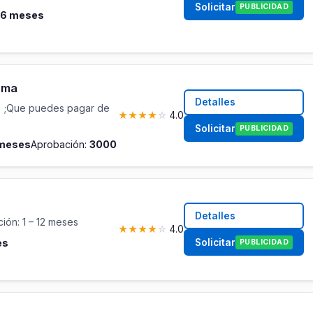
Solicitar
PUBLICIDAD
 96 meses
rma
Detalles
 ;Que puedes pagar de
★
★
★
★
☆
4.0
Solicitar
PUBLICIDAD
 meses
Aprobación:
3000
Detalles
ión: 1 – 12 meses
★
★
★
★
☆
4.0
Solicitar
es
PUBLICIDAD