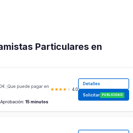
amistas Particulares en
Detalles
00€ ;Que puede pagar en
★
★
★
★
☆
4.0
Solicitar
PUBLICIDAD
s
Aprobación:
15 minutos