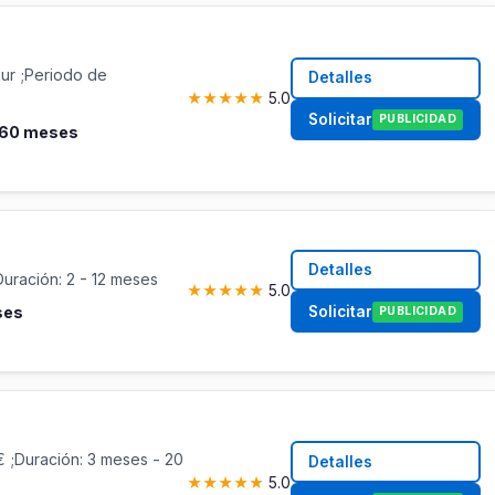
Eur ;Periodo de
Detalles
★
★
★
★
★
5.0
Solicitar
PUBLICIDAD
- 60 meses
Detalles
Duración: 2 - 12 meses
★
★
★
★
★
5.0
Solicitar
ses
PUBLICIDAD
 ;Duración: 3 meses - 20
Detalles
★
★
★
★
★
5.0