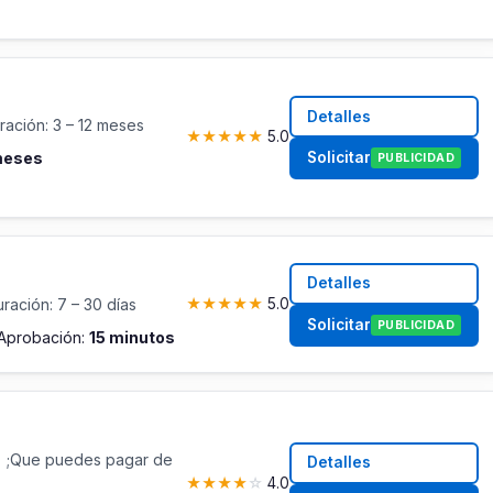
Detalles
ación: 3 – 12 meses
★
★
★
★
★
5.0
Solicitar
 meses
PUBLICIDAD
Detalles
ración: 7 – 30 días
★
★
★
★
★
5.0
Solicitar
PUBLICIDAD
Aprobación:
15 minutos
 ;Que puedes pagar de
Detalles
★
★
★
★
☆
4.0