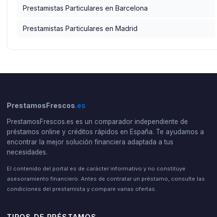
Prestamistas Particulares en Barcelona
Prestamistas Particulares en Madrid
PrestamosFrescos
.es
PrestamosFrescos.es es un comparador independiente de
préstamos online y créditos rápidos en España. Te ayudamos a
encontrar la mejor solución financiera adaptada a tus
necesidades.
El contenido del portal es de carácter informativo y no constituye
asesoramiento financiero. Antes de contratar un préstamo, consulte las
condiciones del prestamista y compare varias ofertas.
TIPOS DE PRÉSTAMOS