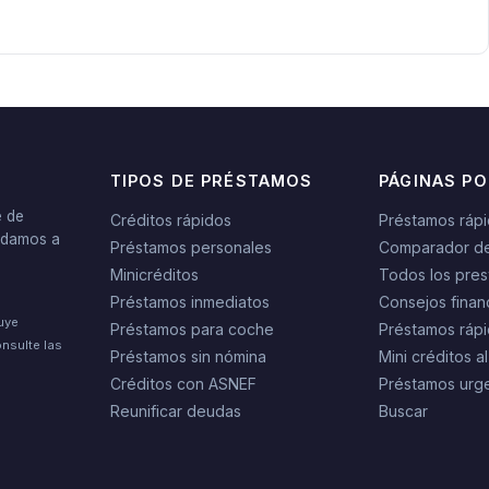
TIPOS DE PRÉSTAMOS
PÁGINAS P
e de
Créditos rápidos
Préstamos ráp
yudamos a
Préstamos personales
Comparador d
Minicréditos
Todos los pres
Préstamos inmediatos
Consejos finan
tuye
Préstamos para coche
Préstamos rápi
nsulte las
Préstamos sin nómina
Mini créditos al
Créditos con ASNEF
Préstamos urg
Reunificar deudas
Buscar