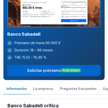
Banco Sabadell
Préstamo de hasta 60 000 €
✓
Duración: 18 – 96 meses
✓
TAE: 11,02 – 16,49 %
✓
Solicitar préstamo
PUBLICIDAD
Información
La empresa
Preguntas frecuentes
Ex
Banco Sabadell crítica