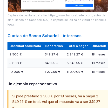
Captura de pantalla del sitio: https://www.bancsabadell.com, autor del
sitio: Banco de Sabadell, S.A., la captura se utiliza en virtud de licencia
legal.
Cuotas de Banco Sabadell – intereses
Cantidad solicitada
Honorarios
Total a pagar
Duración
2 500 €
349.27 €
2 849.27 €
18 meses
5 000 €
643.55 €
5 643.55 €
18 meses
10 000 €
1 277.09 €
11 277.09 €
18 meses
Un ejemplo representativo
Si pide prestado 2 500 € por 18 meses, va a pagar 2
849.27 € en total. Así que el impuesto va a ser 349.27
€.​