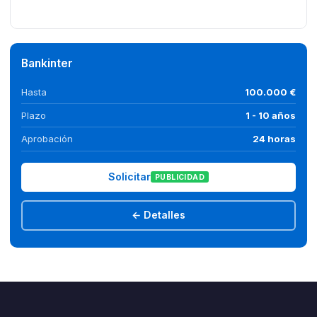
Bankinter
Hasta
100.000 €
Plazo
1 - 10 años
Aprobación
24 horas
Solicitar
PUBLICIDAD
← Detalles