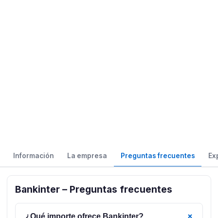
Información
La empresa
Preguntas frecuentes
Ex
Bankinter – Preguntas frecuentes
+
¿Qué importe ofrece Bankinter?