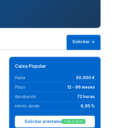
Solicitar →
Caixa Popular
Hasta
50.000 €
Plazo
12 - 96 meses
Aprobación
72 horas
Interés desde
6,95 %
Solicitar préstamo
PUBLICIDAD