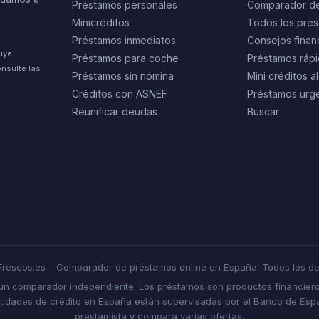
Préstamos personales
Comparador d
Minicréditos
Todos los pres
Préstamos inmediatos
Consejos finan
tuye
Préstamos para coche
Préstamos rápi
nsulte las
Préstamos sin nómina
Mini créditos al
Créditos con ASNEF
Préstamos urg
Reunificar deudas
Buscar
rescos.es – Comparador de préstamos online en España. Todos los de
 un comparador independiente. Los préstamos son productos financiero
ntidades de crédito en España están supervisadas por el Banco de Españ
prestamista y compara varias ofertas.