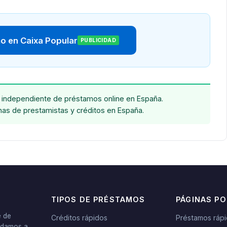
mo en Caixa Popular
PUBLICIDAD
independiente de préstamos online en España.
chas de prestamistas y créditos en España.
TIPOS DE PRÉSTAMOS
PÁGINAS P
e de
Créditos rápidos
Préstamos ráp
yudamos a