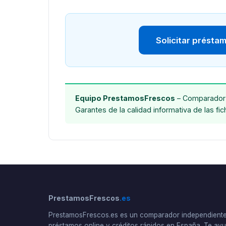
Solicitar présta
Equipo PrestamosFrescos
– Comparador 
Garantes de la calidad informativa de las fi
PrestamosFrescos
.es
PrestamosFrescos.es es un comparador independient
préstamos online y créditos rápidos en España. Te a