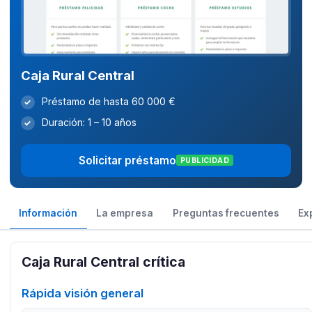
Caja Rural Central
Préstamo de hasta 60 000 €
✓
Duración: 1 – 10 años
✓
Solicitar préstamo
PUBLICIDAD
Información
La empresa
Preguntas frecuentes
Ex
Caja Rural Central crítica
Rápida visión general