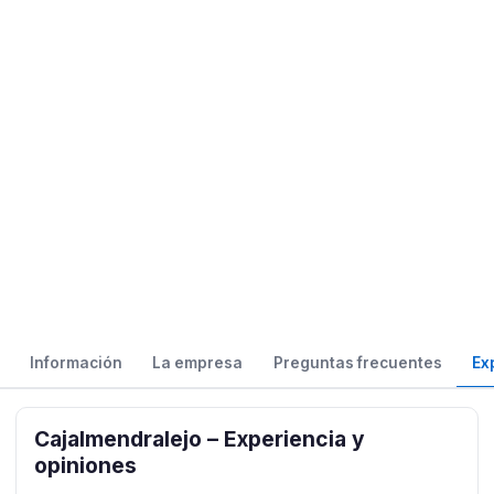
Información
La empresa
Preguntas frecuentes
Ex
Cajalmendralejo – Experiencia y
opiniones