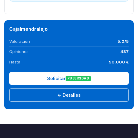
Cajalmendralejo
Valoración
5.0/5
Opiniones
487
Hasta
50.000 €
Solicitar
PUBLICIDAD
← Detalles