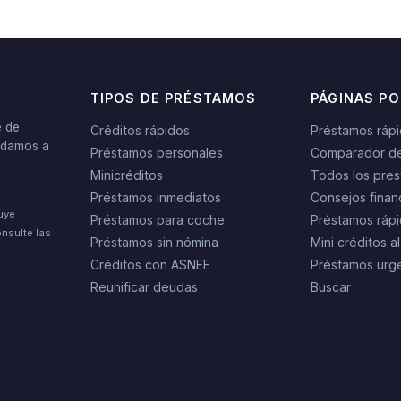
TIPOS DE PRÉSTAMOS
PÁGINAS P
e de
Créditos rápidos
Préstamos ráp
yudamos a
Préstamos personales
Comparador d
Minicréditos
Todos los pres
Préstamos inmediatos
Consejos finan
tuye
Préstamos para coche
Préstamos rápi
nsulte las
Préstamos sin nómina
Mini créditos al
Créditos con ASNEF
Préstamos urg
Reunificar deudas
Buscar