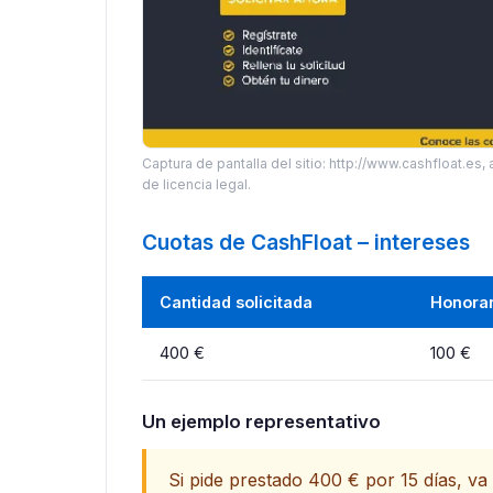
Captura de pantalla del sitio: http://www.cashfloat.es, a
de licencia legal.
Cuotas de CashFloat – intereses
Cantidad solicitada
Honorar
400 €
100 €
Un ejemplo representativo
Si pide prestado 400 € por 15 días, va