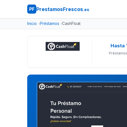
PrestamosFrescos
PF
.es
Inicio
Préstamos
CashFloat
Hasta 
Préstamos