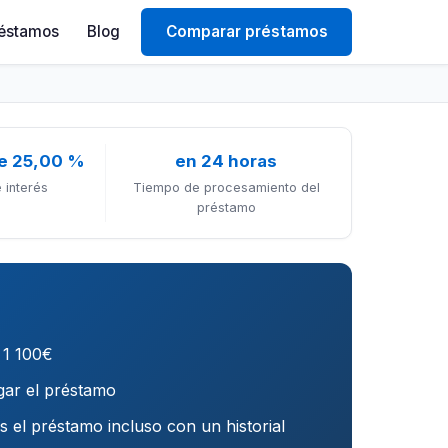
éstamos
Blog
Comparar préstamos
e 25,00 %
en 24 horas
 interés
Tiempo de procesamiento del
préstamo
 1 100€
gar el préstamo
 el préstamo incluso con un historial