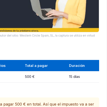
utor del sitio: Western Circle Spain, SL, la captura se utiliza en virtud
ios
Total a pagar
Duración
500 €
15 días
 a pagar 500 € en total. Así que el impuesto va a ser