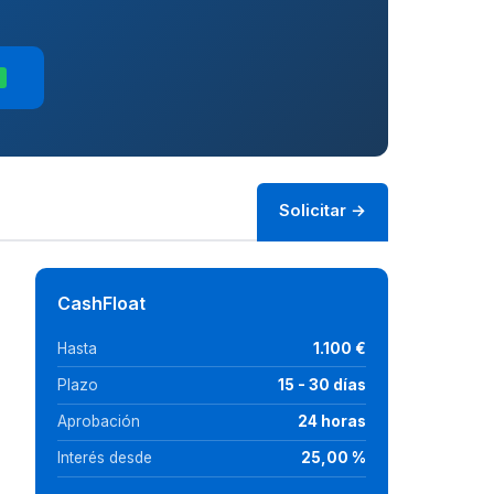
D
Solicitar →
CashFloat
Hasta
1.100 €
Plazo
15 - 30 días
Aprobación
24 horas
Interés desde
25,00 %