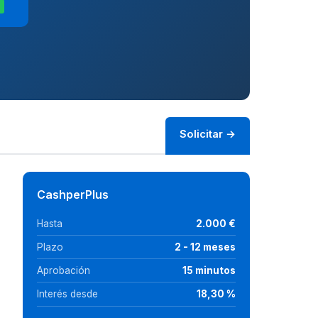
D
Solicitar →
CashperPlus
Hasta
2.000 €
Plazo
2 - 12 meses
Aprobación
15 minutos
Interés desde
18,30 %