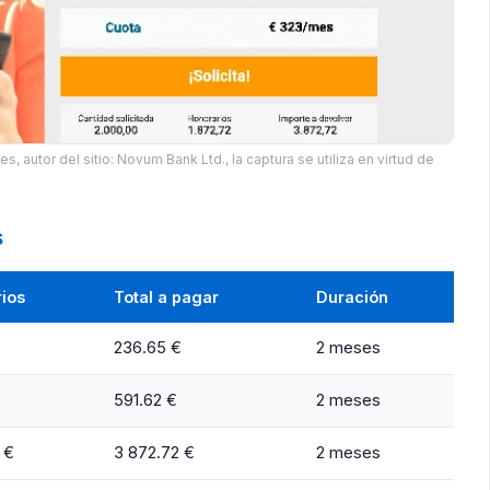
s, autor del sitio: Novum Bank Ltd., la captura se utiliza en virtud de
s
ios
Total a pagar
Duración
236.65 €
2 meses
591.62 €
2 meses
 €
3 872.72 €
2 meses