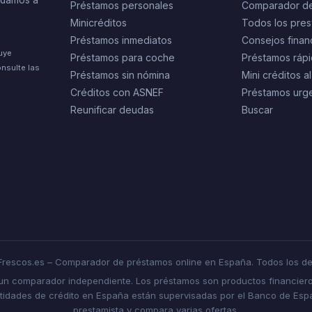
yudamos a
Préstamos personales
Comparador d
Minicréditos
Todos los pres
Préstamos inmediatos
Consejos finan
tuye
Préstamos para coche
Préstamos rápi
nsulte las
Préstamos sin nómina
Mini créditos al
Créditos con ASNEF
Préstamos urg
Reunificar deudas
Buscar
rescos.es – Comparador de préstamos online en España. Todos los de
 un comparador independiente. Los préstamos son productos financiero
ntidades de crédito en España están supervisadas por el Banco de Españ
prestamista y compara varias ofertas.