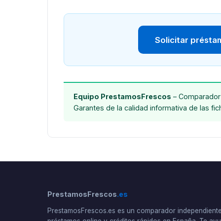
Solicitar prést
Equipo PrestamosFrescos
– Comparador 
Garantes de la calidad informativa de las fi
PrestamosFrescos
.es
PrestamosFrescos.es es un comparador independient