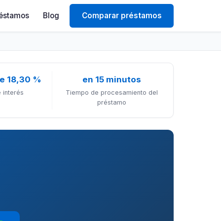
éstamos
Blog
Comparar préstamos
e 18,30 %
en 15 minutos
 interés
Tiempo de procesamiento del
préstamo