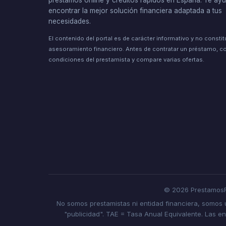
préstamos online y créditos rápidos en España. Te a
encontrar la mejor solución financiera adaptada a tus
necesidades.
El contenido del portal es de carácter informativo y no consti
asesoramiento financiero. Antes de contratar un préstamo, co
condiciones del prestamista y compare varias ofertas.
© 2026 PrestamosF
No somos prestamistas ni entidad financiera, somos
"publicidad". TAE = Tasa Anual Equivalente. Las e