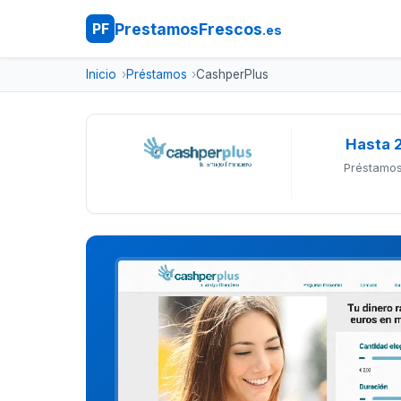
PrestamosFrescos
PF
.es
Inicio
Préstamos
CashperPlus
Hasta 
Préstamos