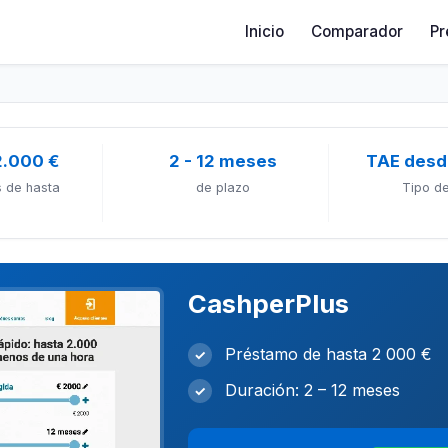
Inicio
Comparador
Pr
2.000 €
2 - 12 meses
TAE desd
 de hasta
de plazo
Tipo de
CashperPlus
Préstamo de hasta 2 000 €
✓
Duración: 2 – 12 meses
✓