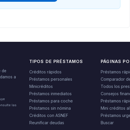
TIPOS DE PRÉSTAMOS
PÁGINAS P
e de
Créditos rápidos
Préstamos ráp
yudamos a
Préstamos personales
Comparador d
Minicréditos
Todos los pres
Préstamos inmediatos
Consejos finan
tuye
Préstamos para coche
Préstamos rápi
nsulte las
Préstamos sin nómina
Mini créditos al
Créditos con ASNEF
Préstamos urg
Reunificar deudas
Buscar