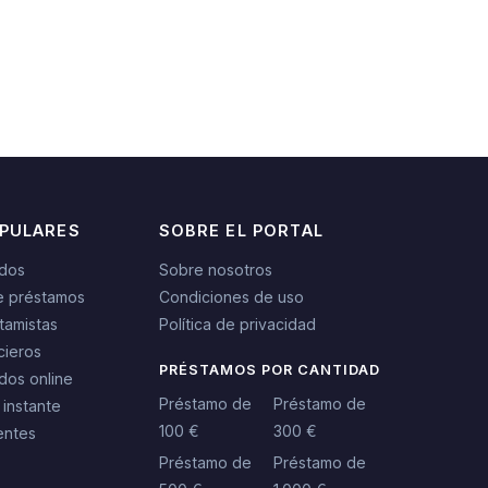
OPULARES
SOBRE EL PORTAL
idos
Sobre nosotros
e préstamos
Condiciones de uso
tamistas
Política de privacidad
cieros
PRÉSTAMOS POR CANTIDAD
dos online
Préstamo de
Préstamo de
 instante
100 €
300 €
entes
Préstamo de
Préstamo de