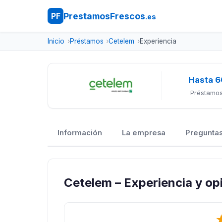
PrestamosFrescos
PF
.es
Inicio
Préstamos
Cetelem
Experiencia
Hasta 6
Préstamos
Información
La empresa
Preguntas
Cetelem – Experiencia y op