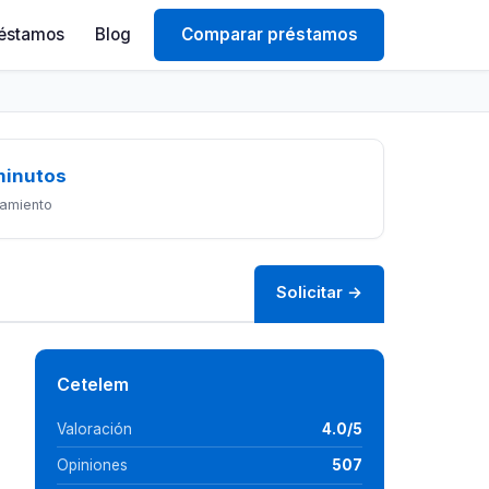
éstamos
Blog
Comparar préstamos
minutos
amiento
Solicitar →
Cetelem
Valoración
4.0/5
Opiniones
507