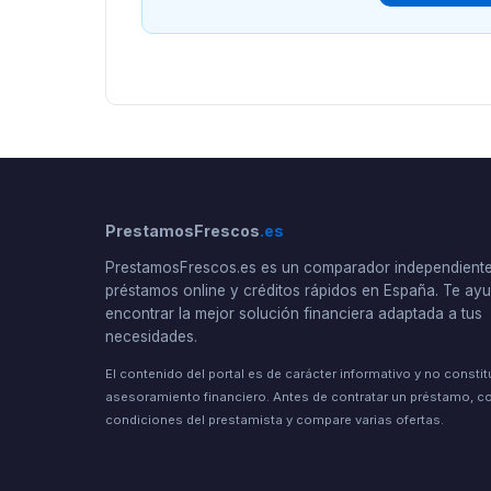
PrestamosFrescos
.es
PrestamosFrescos.es es un comparador independient
préstamos online y créditos rápidos en España. Te a
encontrar la mejor solución financiera adaptada a tus
necesidades.
El contenido del portal es de carácter informativo y no consti
asesoramiento financiero. Antes de contratar un préstamo, co
condiciones del prestamista y compare varias ofertas.