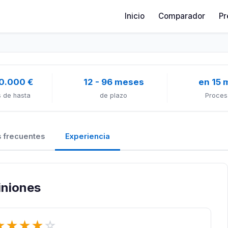
Inicio
Comparador
Pr
0.000 €
12 - 96 meses
en 15 
 de hasta
de plazo
Proces
 frecuentes
Experiencia
iniones
★
★
★
★
☆