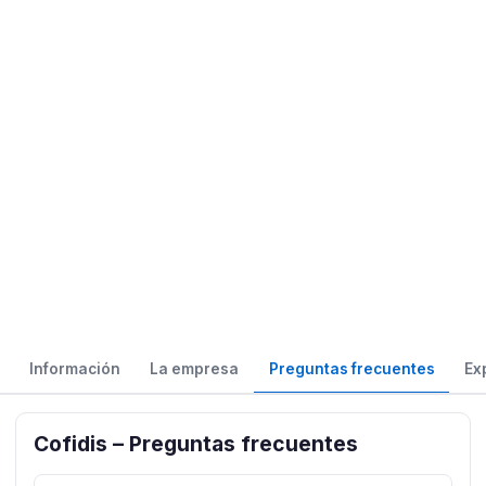
Información
La empresa
Preguntas frecuentes
Ex
Cofidis – Preguntas frecuentes