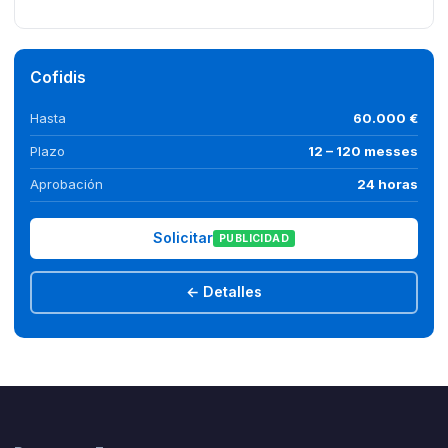
Cofidis
Hasta
60.000 €
Plazo
12 – 120 messes
Aprobación
24 horas
Solicitar
PUBLICIDAD
← Detalles