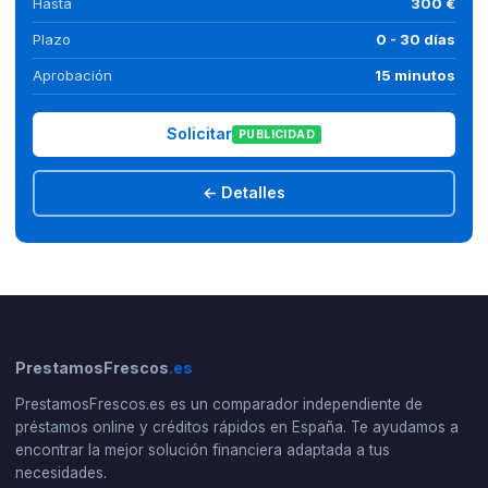
Hasta
300 €
Plazo
0 - 30 días
Aprobación
15 minutos
Solicitar
PUBLICIDAD
← Detalles
PrestamosFrescos
.es
PrestamosFrescos.es es un comparador independiente de
préstamos online y créditos rápidos en España. Te ayudamos a
encontrar la mejor solución financiera adaptada a tus
necesidades.