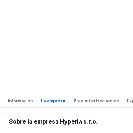
Información
La empresa
Preguntas frecuentes
Ex
Sobre la empresa Hyperia s.r.o.