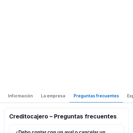
Información
La empresa
Preguntas frecuentes
Ex
Creditocajero – Preguntas frecuentes
¿Debo contar con un aval o cancelar un