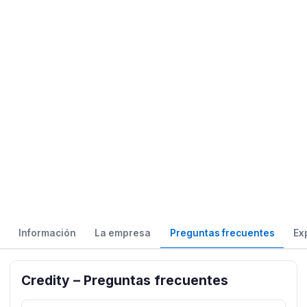
Información
La empresa
Preguntas frecuentes
Ex
Credity – Preguntas frecuentes