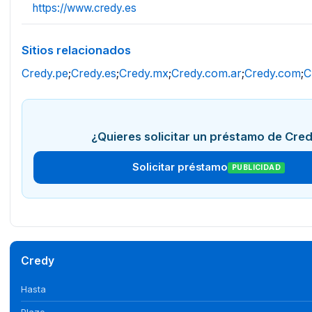
https://www.credy.es
Sitios relacionados
Credy.pe
;
Credy.es
;
Credy.mx
;
Credy.com.ar
;
Credy.com
;
C
¿Quieres solicitar un préstamo de Cre
Solicitar préstamo
PUBLICIDAD
Credy
Hasta