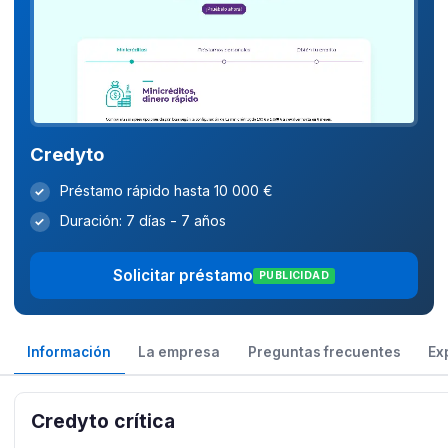
Credyto
Préstamo rápido hasta 10 000 €
✓
Duración: 7 días - 7 años
✓
Solicitar préstamo
PUBLICIDAD
Información
La empresa
Preguntas frecuentes
Ex
Credyto crítica