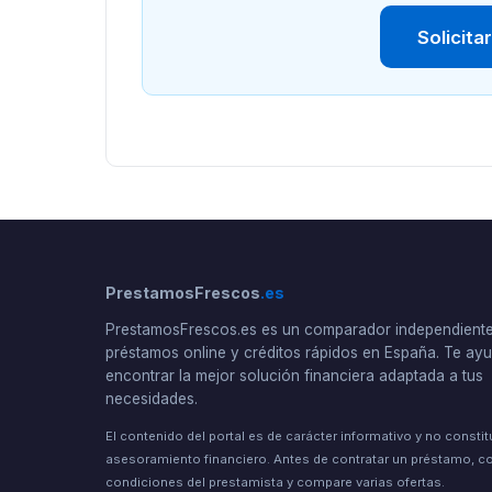
Solicita
PrestamosFrescos
.es
PrestamosFrescos.es es un comparador independient
préstamos online y créditos rápidos en España. Te a
encontrar la mejor solución financiera adaptada a tus
necesidades.
El contenido del portal es de carácter informativo y no consti
asesoramiento financiero. Antes de contratar un préstamo, co
condiciones del prestamista y compare varias ofertas.