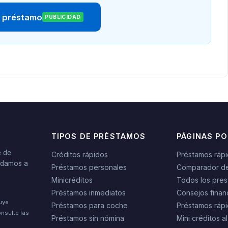
r préstamo
PUBLICIDAD
TIPOS DE PRÉSTAMOS
PÁGINAS P
e de
Créditos rápidos
Préstamos ráp
yudamos a
Préstamos personales
Comparador d
Minicréditos
Todos los pres
Préstamos inmediatos
Consejos finan
tuye
Préstamos para coche
Préstamos rápi
nsulte las
Préstamos sin nómina
Mini créditos al