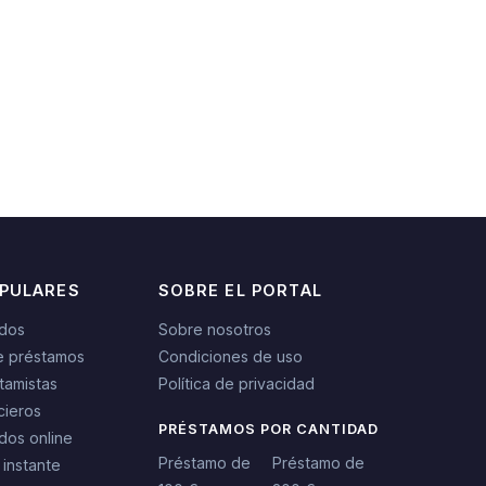
OPULARES
SOBRE EL PORTAL
idos
Sobre nosotros
e préstamos
Condiciones de uso
tamistas
Política de privacidad
cieros
PRÉSTAMOS POR CANTIDAD
dos online
Préstamo de
Préstamo de
 instante