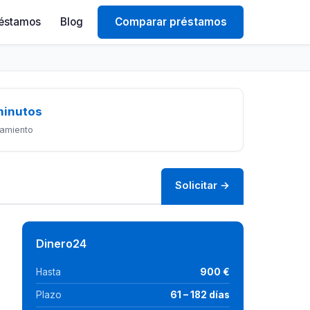
éstamos
Blog
Comparar préstamos
minutos
amiento
Solicitar →
Dinero24
Hasta
900 €
Plazo
61 – 182 días