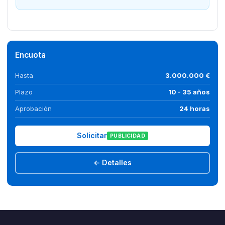
Encuota
Hasta
3.000.000 €
Plazo
10 - 35 años
Aprobación
24 horas
Solicitar
PUBLICIDAD
← Detalles