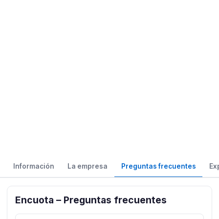
Información
La empresa
Preguntas frecuentes
Ex
Encuota – Preguntas frecuentes