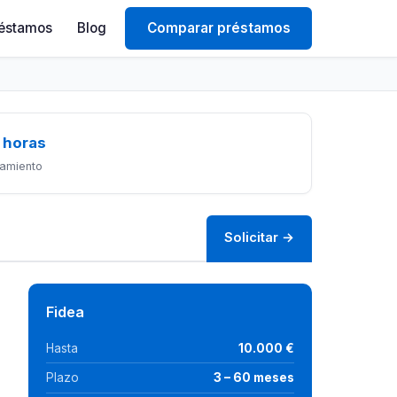
éstamos
Blog
Comparar préstamos
 horas
amiento
Solicitar →
Fidea
Hasta
10.000 €
Plazo
3 – 60 meses