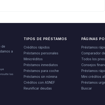
TIPOS DE PRÉSTAMOS
PÁGINAS P
e de
Créditos rápidos
Préstamos ráp
yudamos a
Préstamos personales
Comparador d
Minicréditos
Todos los pres
Préstamos inmediatos
Consejos finan
tuye
Préstamos para coche
Préstamos rápi
nsulte las
Préstamos sin nómina
Mini créditos al
Créditos con ASNEF
Préstamos urg
Reunificar deudas
Buscar