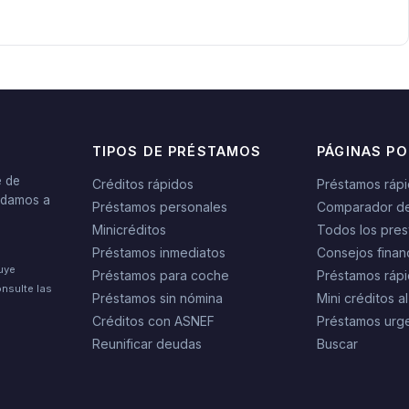
TIPOS DE PRÉSTAMOS
PÁGINAS P
e de
Créditos rápidos
Préstamos ráp
yudamos a
Préstamos personales
Comparador d
Minicréditos
Todos los pres
Préstamos inmediatos
Consejos finan
tuye
Préstamos para coche
Préstamos rápi
nsulte las
Préstamos sin nómina
Mini créditos al
Créditos con ASNEF
Préstamos urg
Reunificar deudas
Buscar