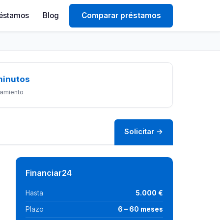
éstamos
Blog
Comparar préstamos
minutos
amiento
Solicitar →
Financiar24
Hasta
5.000 €
Plazo
6 – 60 meses