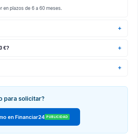
er en plazos de 6 a 60 meses.
+
+
0 €?
+
o para solicitar?
amo en Financiar24
PUBLICIDAD