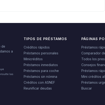
TIPOS DE PRÉSTAMOS
PÁGINAS P
e de
Créditos rápidos
Préstamos ráp
yudamos a
Préstamos personales
Comparador d
Minicréditos
Todos los pres
Préstamos inmediatos
Consejos finan
tuye
Préstamos para coche
Préstamos rápi
nsulte las
Préstamos sin nómina
Mini créditos al
Créditos con ASNEF
Préstamos urg
Reunificar deudas
Buscar