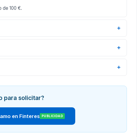
o de 100 €.
+
+
+
o para solicitar?
tamo en Finteres
PUBLICIDAD