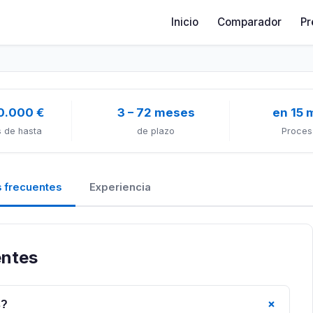
Inicio
Comparador
Pr
0.000 €
3 – 72 meses
en 15 
 de hasta
de plazo
Proces
 frecuentes
Experiencia
entes
+
s?