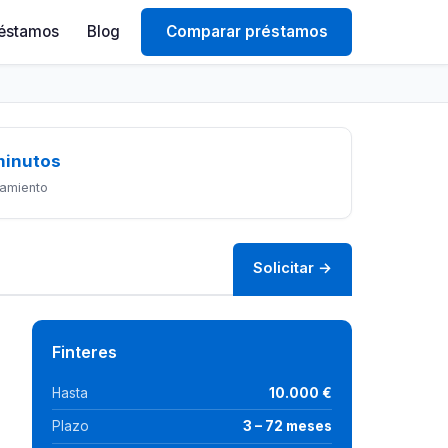
éstamos
Blog
Comparar préstamos
minutos
amiento
Solicitar →
Finteres
Hasta
10.000 €
Plazo
3 – 72 meses