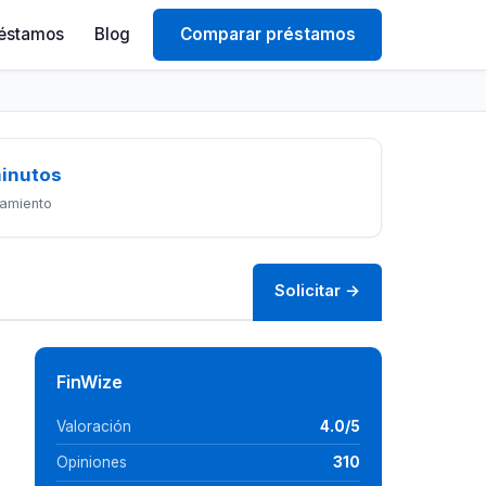
éstamos
Blog
Comparar préstamos
minutos
amiento
Solicitar →
FinWize
Valoración
4.0/5
Opiniones
310