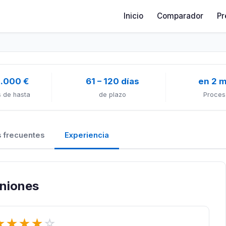
Inicio
Comparador
Pr
1.000 €
61 – 120 días
en 2 
 de hasta
de plazo
Proces
 frecuentes
Experiencia
iniones
★
★
★
★
☆