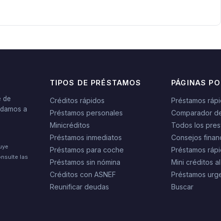
TIPOS DE PRÉSTAMOS
PÁGINAS P
e de
Créditos rápidos
Préstamos ráp
yudamos a
Préstamos personales
Comparador d
Minicréditos
Todos los pres
Préstamos inmediatos
Consejos finan
tuye
Préstamos para coche
Préstamos rápi
nsulte las
Préstamos sin nómina
Mini créditos al
Créditos con ASNEF
Préstamos urg
Reunificar deudas
Buscar