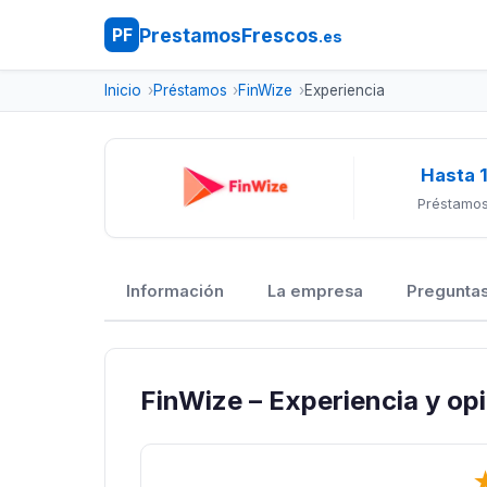
PrestamosFrescos
PF
.es
Inicio
Préstamos
FinWize
Experiencia
Hasta 
Préstamos
Información
La empresa
Preguntas
FinWize – Experiencia y op