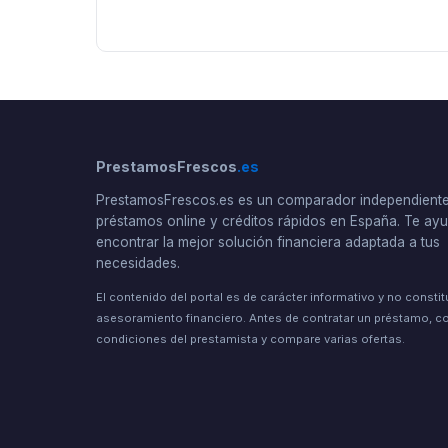
PrestamosFrescos
.es
PrestamosFrescos.es es un comparador independient
préstamos online y créditos rápidos en España. Te a
encontrar la mejor solución financiera adaptada a tus
necesidades.
El contenido del portal es de carácter informativo y no consti
asesoramiento financiero. Antes de contratar un préstamo, co
condiciones del prestamista y compare varias ofertas.