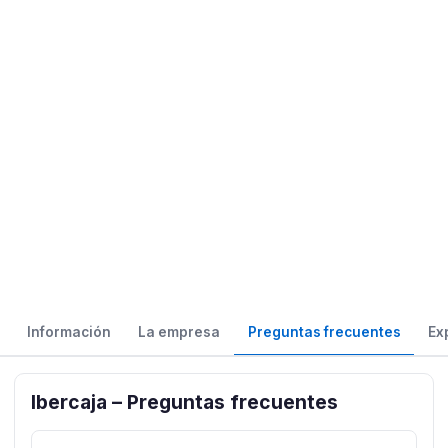
Información
La empresa
Preguntas frecuentes
Ex
Ibercaja – Preguntas frecuentes