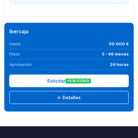
Ibercaja
Hasta
50.000 €
Plazo
3 - 96 meses
Aprobación
24 horas
Solicitar
PUBLICIDAD
← Detalles