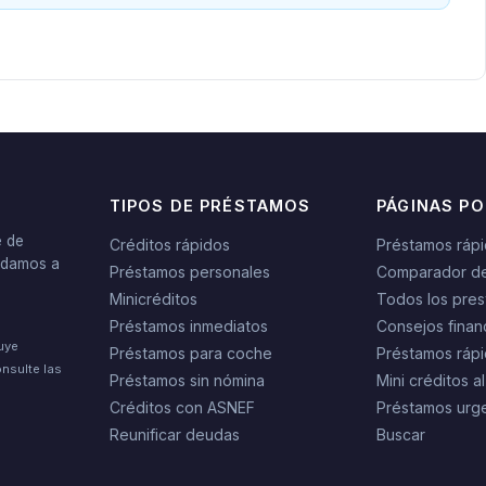
TIPOS DE PRÉSTAMOS
PÁGINAS P
e de
Créditos rápidos
Préstamos ráp
yudamos a
Préstamos personales
Comparador d
Minicréditos
Todos los pres
Préstamos inmediatos
Consejos finan
tuye
Préstamos para coche
Préstamos rápi
nsulte las
Préstamos sin nómina
Mini créditos al
Créditos con ASNEF
Préstamos urg
Reunificar deudas
Buscar