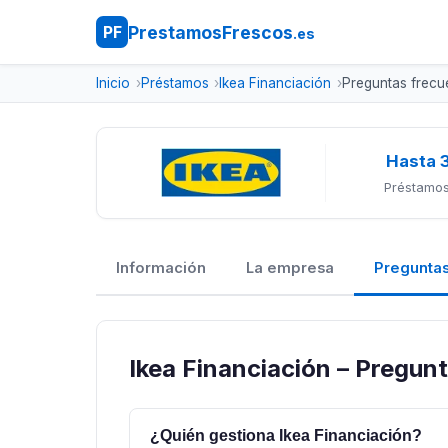
PrestamosFrescos
PF
.es
Inicio
Préstamos
Ikea Financiación
Preguntas frecu
Hasta 
Préstamos
Información
La empresa
Preguntas
Ikea Financiación – Pregun
¿Quién gestiona Ikea Financiación?