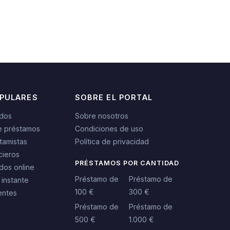
OPULARES
SOBRE EL PORTAL
idos
Sobre nosotros
e préstamos
Condiciones de uso
tamistas
Política de privacidad
cieros
PRÉSTAMOS POR CANTIDAD
dos online
Préstamo de
Préstamo de
 instante
100 €
300 €
entes
Préstamo de
Préstamo de
500 €
1.000 €