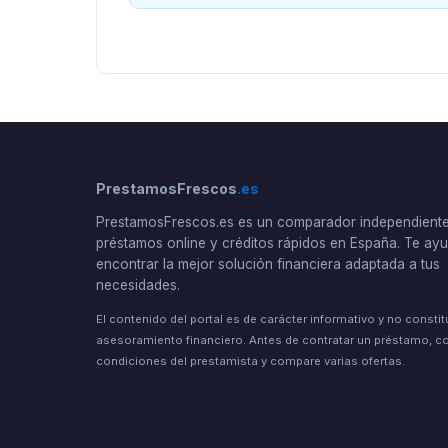
PrestamosFrescos
.es
PrestamosFrescos.es es un comparador independient
préstamos online y créditos rápidos en España. Te a
encontrar la mejor solución financiera adaptada a tus
necesidades.
El contenido del portal es de carácter informativo y no consti
asesoramiento financiero. Antes de contratar un préstamo, co
condiciones del prestamista y compare varias ofertas.