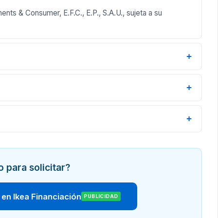
nts & Consumer, E.F.C., E.P., S.A.U., sujeta a su
+
+
+
o para solicitar?
 en Ikea Financiación
PUBLICIDAD