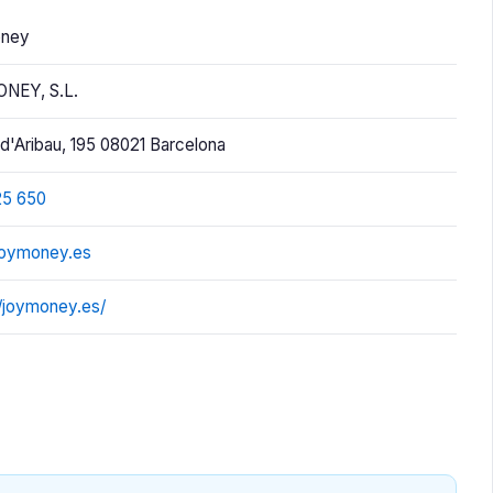
ney
NEY, S.L.
 d'Aribau, 195 08021 Barcelona
25 650
joymoney.es
//joymoney.es/