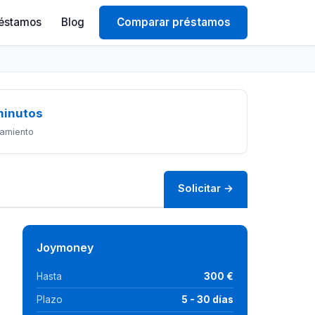
éstamos
Blog
Comparar préstamos
minutos
amiento
Solicitar →
Joymoney
Hasta
300 €
Plazo
5 - 30 días