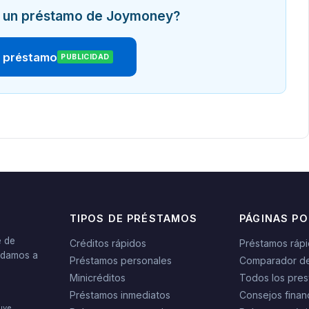
ar un préstamo de Joymoney?
r préstamo
PUBLICIDAD
TIPOS DE PRÉSTAMOS
PÁGINAS P
e de
Créditos rápidos
Préstamos ráp
yudamos a
Préstamos personales
Comparador d
Minicréditos
Todos los pres
Préstamos inmediatos
Consejos finan
tuye