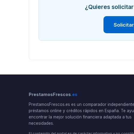
¿Quieres solicit
Solicita
PrestamosFrescos
.es
PrestamosFrescos.es es un comparador independient
préstamos online y créditos rápidos en España. Te a
encontrar la mejor solución financiera adaptada a tus
necesidades.
El contenido del portal es de carácter informativo y no consti