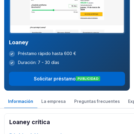
Loaney
Préstamo rápido hasta 600 €
✓
Duración: 7 - 30 días
✓
Solicitar préstamo
PUBLICIDAD
Información
La empresa
Preguntas frecuentes
Ex
Loaney crítica