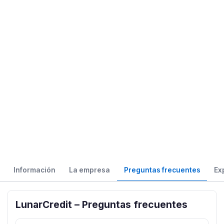
Información
La empresa
Preguntas frecuentes
Ex
LunarCredit – Preguntas frecuentes