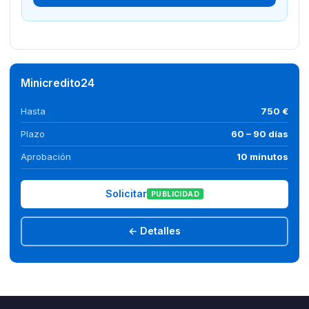
Minicredito24
Hasta
750 €
Plazo
60 – 90 días
Aprobación
10 minutos
Solicitar
PUBLICIDAD
← Detalles