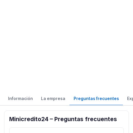
Información
La empresa
Preguntas frecuentes
Ex
Minicredito24 – Preguntas frecuentes