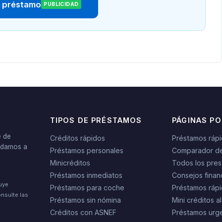
r préstamo
PUBLICIDAD
TIPOS DE PRÉSTAMOS
PÁGINAS P
e de
Créditos rápidos
Préstamos ráp
yudamos a
Préstamos personales
Comparador d
Minicréditos
Todos los pres
Préstamos inmediatos
Consejos finan
tuye
Préstamos para coche
Préstamos rápi
nsulte las
Préstamos sin nómina
Mini créditos al
Créditos con ASNEF
Préstamos urg