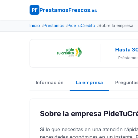
PrestamosFrescos
PF
.es
Inicio
Préstamos
PideTuCrédito
Sobre la empresa
Hasta 3
Préstamos
Información
La empresa
Preguntas
Sobre la empresa PideTuCr
Si lo que necesitas en una atención rápida
necesidades económicas en un instante, P