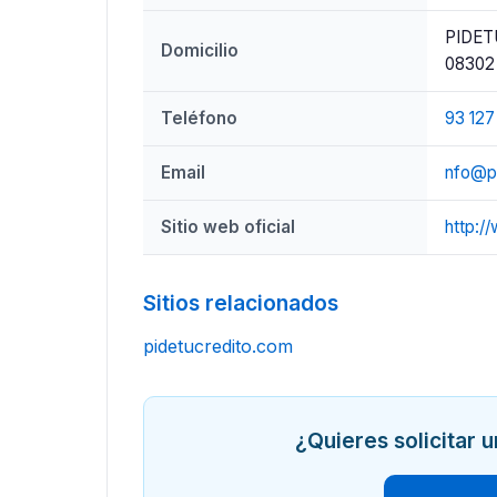
PIDETU
Domicilio
08302 
Teléfono
93 127
Email
nfo@p
Sitio web oficial
http:/
Sitios relacionados
pidetucredito.com
¿Quieres solicitar 