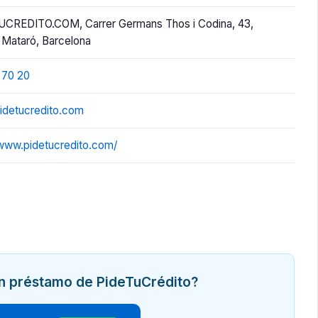
CREDITO.COM, Carrer Germans Thos i Codina, 43,
Mataró, Barcelona
 70 20
idetucredito.com
/www.pidetucredito.com/
un préstamo de PideTuCrédito?