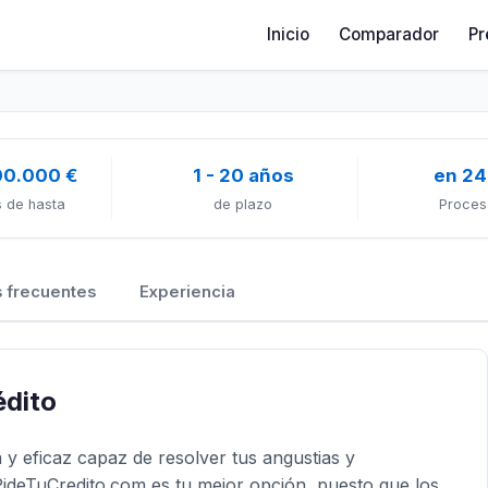
Inicio
Comparador
Pr
00.000 €
1 - 20 años
en 24
 de hasta
de plazo
Proces
 frecuentes
Experiencia
édito
 y eficaz capaz de resolver tus angustias y
ideTuCredito.com es tu mejor opción, puesto que los