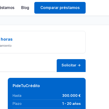
éstamos
Blog
Comparar préstamos
 horas
amiento
Solicitar →
PideTuCrédito
Hasta
300.000 €
Plazo
1 - 20 años