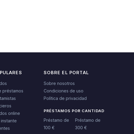
OPULARES
SOBRE EL PORTAL
idos
Sobre nosotros
e préstamos
Condiciones de uso
tamistas
Política de privacidad
cieros
PRÉSTAMOS POR CANTIDAD
dos online
Préstamo de
Préstamo de
 instante
100 €
300 €
entes