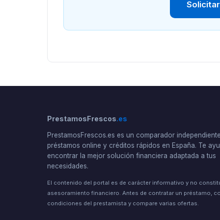
Solicita
PrestamosFrescos
.es
PrestamosFrescos.es es un comparador independient
préstamos online y créditos rápidos en España. Te a
encontrar la mejor solución financiera adaptada a tus
necesidades.
El contenido del portal es de carácter informativo y no consti
asesoramiento financiero. Antes de contratar un préstamo, co
condiciones del prestamista y compare varias ofertas.