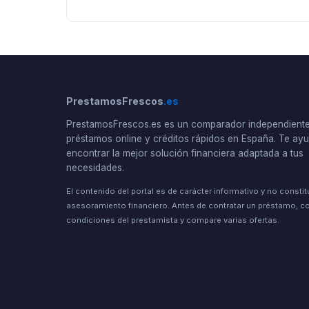
PrestamosFrescos
.es
PrestamosFrescos.es es un comparador independient
préstamos online y créditos rápidos en España. Te a
encontrar la mejor solución financiera adaptada a tus
necesidades.
El contenido del portal es de carácter informativo y no consti
asesoramiento financiero. Antes de contratar un préstamo, co
condiciones del prestamista y compare varias ofertas.