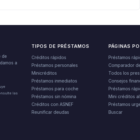
TIPOS DE PRÉSTAMOS
PÁGINAS P
e de
Créditos rápidos
Préstamos ráp
yudamos a
Préstamos personales
Comparador d
Minicréditos
Todos los pres
Préstamos inmediatos
Consejos finan
tuye
Préstamos para coche
Préstamos rápi
nsulte las
Préstamos sin nómina
Mini créditos al
Créditos con ASNEF
Préstamos urg
Reunificar deudas
Buscar