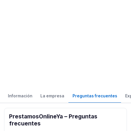
Información
La empresa
Preguntas frecuentes
Ex
PrestamosOnlineYa – Preguntas
frecuentes