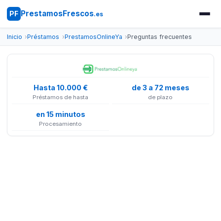
PrestamosFrescos
PF
.es
Inicio
Préstamos
PrestamosOnlineYa
Preguntas frecuentes
Hasta 10.000 €
de 3 a 72 meses
Préstamos de hasta
de plazo
en 15 minutos
Procesamiento