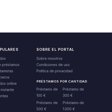
OPULARES
SOBRE EL PORTAL
idos
Sobre nosotros
e préstamos
Condiciones de uso
tamistas
Política de privacidad
cieros
PRÉSTAMOS POR CANTIDAD
dos online
Préstamo de
Préstamo de
 instante
100 €
300 €
entes
Préstamo de
Préstamo de
500 €
1.000 €