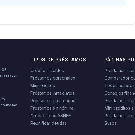
TIPOS DE PRÉSTAMOS
PÁGINAS P
e de
Créditos rápidos
Préstamos ráp
yudamos a
Préstamos personales
Comparador d
Minicréditos
Todos los pres
Préstamos inmediatos
Consejos finan
tuye
Préstamos para coche
Préstamos rápi
nsulte las
Préstamos sin nómina
Mini créditos al
Créditos con ASNEF
Préstamos urg
Reunificar deudas
Buscar