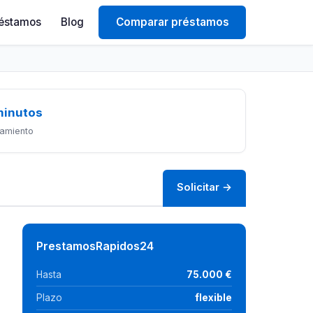
éstamos
Blog
Comparar préstamos
minutos
amiento
Solicitar →
PrestamosRapidos24
Hasta
75.000 €
Plazo
flexible