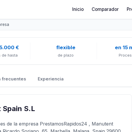
Inicio
Comparador
Pr
presa
5.000 €
flexible
en 15 
 de hasta
de plazo
Proces
 frecuentes
Experiencia
 Spain S.L
do es de la empresa PrestamosRapidos24 , Manutent
a Ricardo Soriano, 65, Marbella, Malaga, Spain 29600.