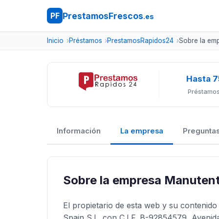
PrestamosFrescos
PF
.es
Inicio
Préstamos
PrestamosRapidos24
Sobre la em
Hasta 7
Préstamos
Información
La empresa
Preguntas
Sobre la empresa Manutent
El propietario de esta web y su conteni
Spain S.L. con C.I.F. B-92854579, Avenid