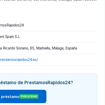
amosRapidos24
nt Spain S.L
a Ricardo Soriano, 65, Marbella, Málaga, España
/prestamosrapidos24.es/
 préstamo de PrestamosRapidos24?
r préstamo
PUBLICIDAD