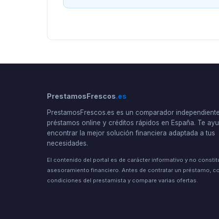
PrestamosFrescos
.es
PrestamosFrescos.es es un comparador independient
préstamos online y créditos rápidos en España. Te a
encontrar la mejor solución financiera adaptada a tus
necesidades.
El contenido del portal es de carácter informativo y no consti
asesoramiento financiero. Antes de contratar un préstamo, co
condiciones del prestamista y compare varias ofertas.