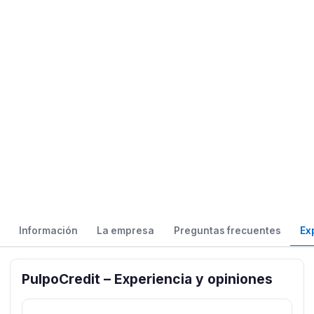
Información
La empresa
Preguntas frecuentes
Ex
PulpoCredit – Experiencia y opiniones