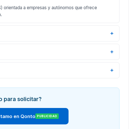
S) orientada a empresas y autónomos que ofrece
n.
+
+
+
o para solicitar?
éstamo en Qonto
PUBLICIDAD