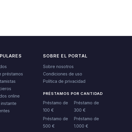
OPULARES
SOBRE EL PORTAL
idos
Sobre nosotros
e préstamos
Condiciones de uso
tamistas
Política de privacidad
cieros
PRÉSTAMOS POR CANTIDAD
dos online
Préstamo de
Préstamo de
 instante
100 €
300 €
entes
Préstamo de
Préstamo de
500 €
1.000 €