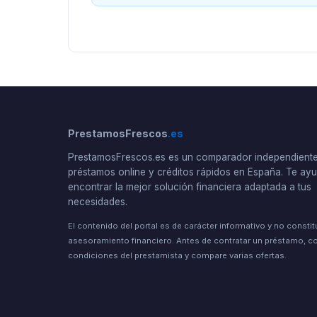
PrestamosFrescos
.es
PrestamosFrescos.es es un comparador independient
préstamos online y créditos rápidos en España. Te a
encontrar la mejor solución financiera adaptada a tus
necesidades.
El contenido del portal es de carácter informativo y no consti
asesoramiento financiero. Antes de contratar un préstamo, co
condiciones del prestamista y compare varias ofertas.