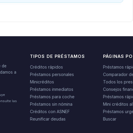
TIPOS DE PRÉSTAMOS
PÁGINAS P
e de
Créditos rápidos
Préstamos ráp
yudamos a
Préstamos personales
Comparador d
Minicréditos
Todos los pres
Préstamos inmediatos
Consejos finan
tuye
Préstamos para coche
Préstamos rápi
nsulte las
Préstamos sin nómina
Mini créditos al
Créditos con ASNEF
Préstamos urg
Reunificar deudas
Buscar