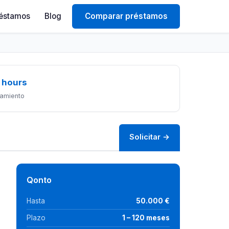
éstamos
Blog
Comparar préstamos
 hours
amiento
Solicitar →
Qonto
Hasta
50.000 €
Plazo
1 – 120 meses