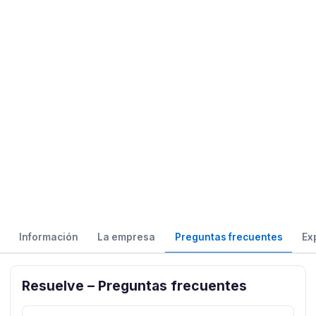
Información
La empresa
Preguntas frecuentes
Ex
Resuelve – Preguntas frecuentes